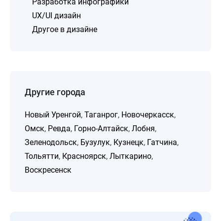
Разработка инфографики
UX/UI дизайн
Другое в дизайне
Другие города
Новый Уренгой
,
Таганрог
,
Новочеркасск
,
Омск
,
Ревда
,
Горно-Алтайск
,
Лобня
,
Зеленодольск
,
Бузулук
,
Кузнецк
,
Гатчина
,
Тольятти
,
Красноярск
,
Лыткарино
,
Воскресенск